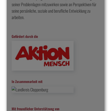
seiner Problemlagen mitzuwirken sowie an Perspektiven für
seine persönliche, soziale und berufliche Entwicklung zu
arbeiten.
Gefördert durch die
In Zusammenarbeit mit
Mit freundlicher Unterstützung von