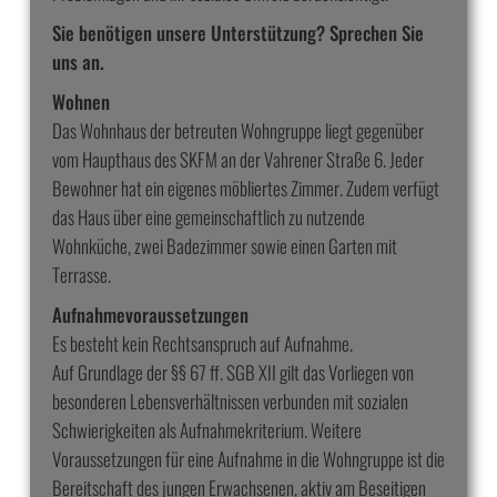
Sie benötigen unsere Unterstützung? Sprechen Sie
uns an.
Wohnen
Das Wohnhaus der betreuten Wohngruppe liegt gegenüber
vom Haupthaus des SKFM an der Vahrener Straße 6. Jeder
Bewohner hat ein eigenes möbliertes Zimmer. Zudem verfügt
das Haus über eine gemeinschaftlich zu nutzende
Wohnküche, zwei Badezimmer sowie einen Garten mit
Terrasse.
Aufnahmevoraussetzungen
Es besteht kein Rechtsanspruch auf Aufnahme.
Auf Grundlage der §§ 67 ff. SGB XII gilt das Vorliegen von
besonderen Lebensverhältnissen verbunden mit sozialen
Schwierigkeiten als Aufnahmekriterium. Weitere
Voraussetzungen für eine Aufnahme in die Wohngruppe ist die
Bereitschaft des jungen Erwachsenen, aktiv am Beseitigen