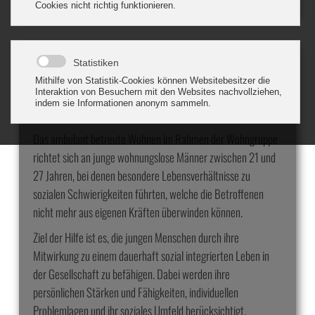
Ambulant betreute Wohngruppe
für junge männliche Erwachsene zwischen 21 und 27 Jahren
Das ambulant betreute Wohnen im Rahmen der Wohngruppe
richtet sich an junge wohnungslose Männer zwischen 21 und
27 Jahren, bei denen besondere Lebensverhältnisse zu
sozialen Schwierigkeiten führten, welche die Betroffenen
nicht mehr aus eigenen Kräften überwinden können.
Ziel der Hilfe ist es, die jungen Menschen durch ihre
Mitwirkung zu einem dauerhaft sozial integrierten Leben in
der Gesellschaft zu befähigen. Dabei werden ihre
persönlichen Stärken und Fähigkeiten, individuellen
Problemlagen und ihr soziales Umfeld berücksichtigt.