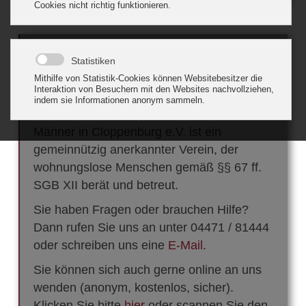
Herzlich Willkommen beim
SKFM Cloppenburg!
Der Sozialdienst katholischer Frauen und
Männer in Cloppenburg e.V. ist ein
gemeinnützig anerkannter Verein, der
wohnungslose Menschen gemäß §§ 67 ff.
SGB XII berät und betreut.
Sie haben Fragen oder brauchen Hilfe?
Dann rufen Sie uns an unter
04471 / 81444
oder schreiben uns eine
E-Mail
.
Sie können sich auch gerne
online
an uns
wenden
(anonym, kostenlos, sicher)
.
Klicken Sie bitte
hier
oder scannen Sie den