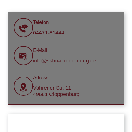
Telefon
04471-81444
E-Mail
info@skfm-cloppenburg.de
Adresse
Vahrener Str. 11
49661 Cloppenburg