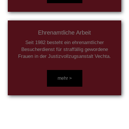
Ehrenamtliche Arbeit
Seit 1982 besteht ein ehrenamtlicher
Besucherdienst für straffällig gewordene
Frauen in der Justizvollzugsanstalt Vechta.
mehr über Ausbildung lesen 
mehr >