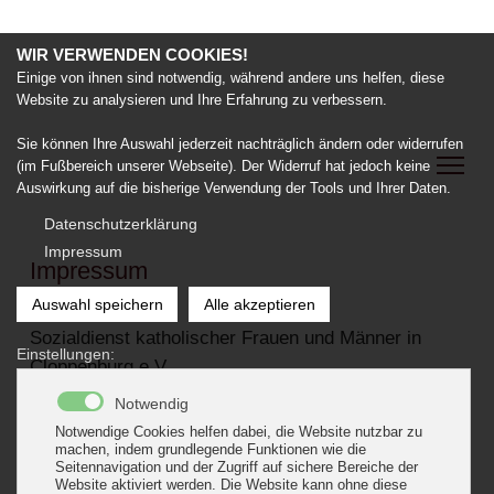
Impressum
Sozialdienst katholischer Frauen und Männer in
Cloppenburg e.V.
Herr Wilfried Oelmann, 1. Vorsitzender
Vahrener Str. 11
49661 Cloppenburg