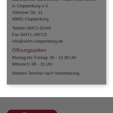
in Cloppenburg e.V.
Vahrener Str. 11
49661 Cloppenburg
Telefon 04471-81444
Fax 04471-185715
info@skfm-cloppenburg.de
Öffnungszeiten
Montag bis Freitag: 08 - 12.30 Uhr
Mittwoch: 08 - 15 Uhr
Weitere Termine nach Vereinbarung.