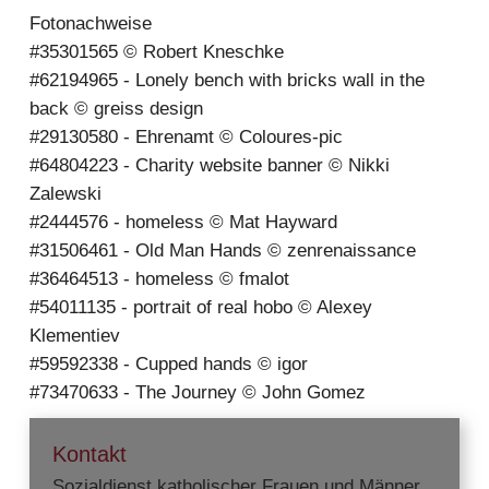
Fotonachweise
#35301565 © Robert Kneschke
#62194965 - Lonely bench with bricks wall in the
back © greiss design
#29130580 - Ehrenamt © Coloures-pic
#64804223 - Charity website banner © Nikki
Zalewski
#2444576 - homeless © Mat Hayward
#31506461 - Old Man Hands © zenrenaissance
#36464513 - homeless © fmalot
#54011135 - portrait of real hobo © Alexey
Klementiev
#59592338 - Cupped hands © igor
#73470633 - The Journey © John Gomez
Kontakt
Sozialdienst katholischer Frauen und Männer